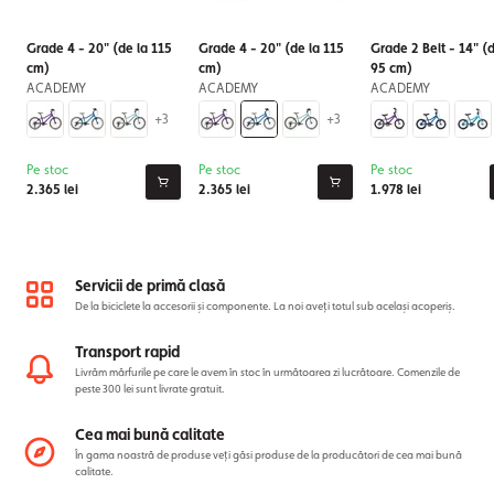
Grade 4 - 20" (de la 115
Grade 4 - 20" (de la 115
Grade 2 Belt - 14" (d
cm)
cm)
95 cm)
ACADEMY
ACADEMY
ACADEMY
+3
+3
Pe stoc
Pe stoc
Pe stoc
2.365 lei
2.365 lei
1.978 lei
Servicii de primă clasă
De la biciclete la accesorii și componente. La noi aveți totul sub același acoperiș.
Transport rapid
Livrăm mărfurile pe care le avem în stoc în următoarea zi lucrătoare. Comenzile de
peste 300 lei sunt livrate gratuit.
Cea mai bună calitate
În gama noastră de produse veți găsi produse de la producători de cea mai bună
calitate.