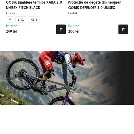
GOBIK jambiere termice KABA 2.0
Protecție de degete din neopren
UNISEX PITCH BLACK
GOBIK DEFENDER 3.0 UNISEX
Gobik
Gobik
M
L-XL
XS-S
Pe stoc
Pe stoc
249 lei
200 lei
Aboneaza-te la newsletter-ul nostru
Nu mai pierdeți niciodată știri din lumea Origos.