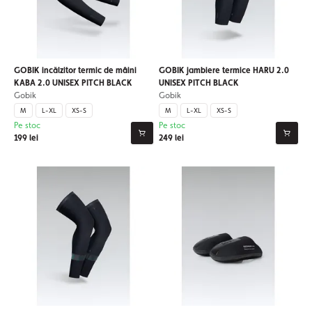
GOBIK incălzitor termic de mâini
GOBIK jambiere termice HARU 2.0
KABA 2.0 UNISEX PITCH BLACK
UNISEX PITCH BLACK
Gobik
Gobik
M
L-XL
XS-S
M
L-XL
XS-S
Pe stoc
Pe stoc
199 lei
249 lei