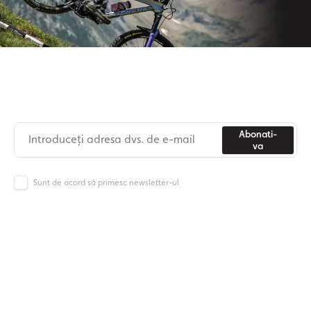
Aboneaza-te la newsletter-ul nostru
Nu mai pierdeți niciodată știri din lumea Origos.
Abonati-
va
Sunt de acord să primesc newsletter-ul