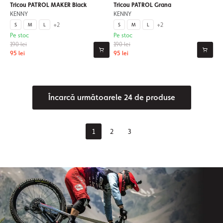
Tricou PATROL MAKER Black
Tricou PATROL Grana
KENNY
KENNY
+2
+2
S
M
L
S
M
L
Pe stoc
Pe stoc
190 lei
190 lei
95 lei
95 lei
Încarcă următoarele 24 de produse
1
2
3