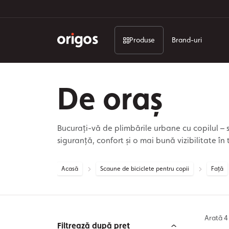
Produse
Brand-uri
De oraș
Bucurați-vă de plimbările urbane cu copilul – 
siguranță, confort și o mai bună vizibilitate în 
Acasă
Scaune de biciclete pentru copii
Față
Arată
4 
Filtrează după preț