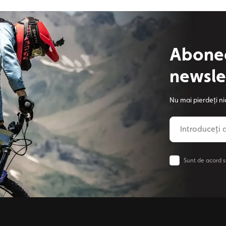
Abonea
newsle
Nu mai pierdeți ni
Sunt de acord s