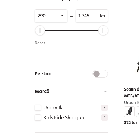
-
lei
lei
Reset
Pe stoc
Scaun d
Marcă
MTB/A
Urban Ik
Urban Iki
3
Kids Ride Shotgun
1
372 lei