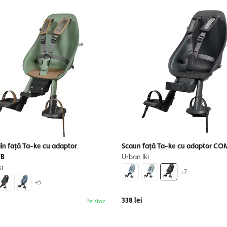
in față Ta-ke cu adaptor
Scaun față Ta-ke cu adaptor C
TB
Urban Iki
i
+7
+5
338 lei
Pe stoc