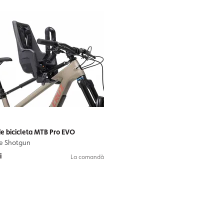
e bicicleta MTB Pro EVO
de Shotgun
i
La comandă