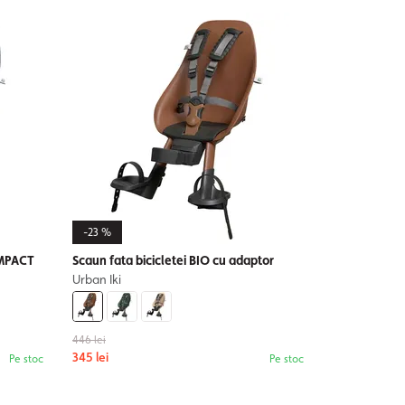
-23 %
OMPACT
Scaun fata bicicletei BIO cu adaptor
Urban Iki
446 lei
345 lei
Pe stoc
Pe stoc