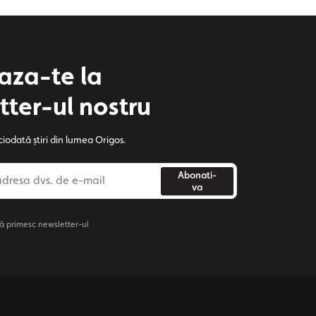
za-te la
tter-ul nostru
ciodată știri din lumea Origos.
Abonati-
va
ă primesc newsletter-ul