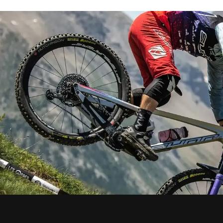
nl/, Ph. +31 (0)548 54
https://origos.eu/ Ph.
94 09
+421322023680