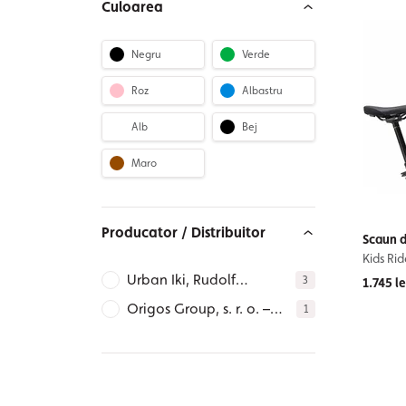
Culoarea
Negru
Verde
Roz
Albastru
Alb
Bej
Maro
Producator / Distribuitor
Scaun d
Kids Ri
Urban Iki, Rudolf
3
1.745 le
Dieselstraat 15, 7442
Origos Group, s. r. o. –
1
DR Nijverdal –
SK, Za školou I. 398/1,
NETHERLANDS,
91105 Zamarovce –
info@urbaniki.com,
SLOVAKIA,
https://www.urbaniki.com/en-
info@origos.eu