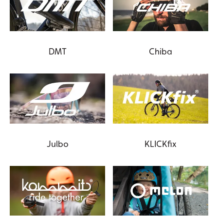
DMT
Chiba
Julbo
KLICKfix