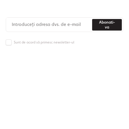
Nu mai pierdeți niciodată știri din lumea Origos.
Abonati-
va
Sunt de acord să primesc newsletter-ul