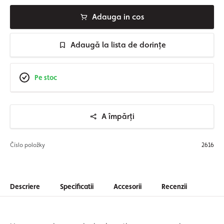
Adauga in cos
Adaugă la lista de dorințe
Pe stoc
A împărți
Číslo položky
2616
Descriere
Specificatii
Accesorii
Recenzii