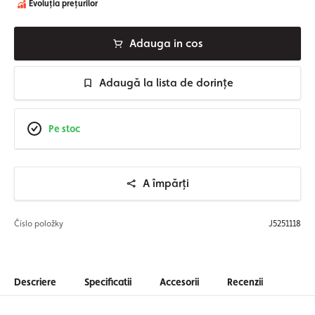
Evoluția prețurilor
Adauga in cos
Adaugă la lista de dorințe
Pe stoc
A împărți
Číslo položky
J5251118
Descriere
Specificatii
Accesorii
Recenzii