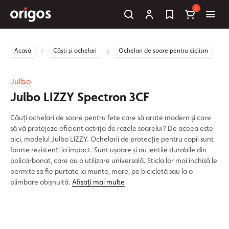
0
Acasă
Căști și ochelari
Ochelari de soare pentru ciclism
Julbo
Julbo LIZZY Spectron 3CF
Căuți ochelari de soare pentru fete care să arate modern și care
să vă protejeze eficient actrița de razele soarelui? De aceea este
aici, modelul Julbo LIZZY. Ochelarii de protecție pentru copii sunt
foarte rezistenți la impact. Sunt ușoare și au lentile durabile din
policarbonat, care au o utilizare universală. Sticla lor mai închisă le
permite sa fie purtate la munte, mare, pe bicicletă sau la o
plimbare obișnuită.
Afișați mai multe