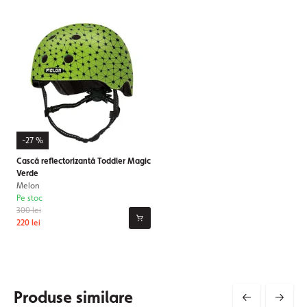
-27 %
Cască reflectorizantă Toddler Magic
Verde
Melon
Pe stoc
300 lei
220 lei
Produse similare