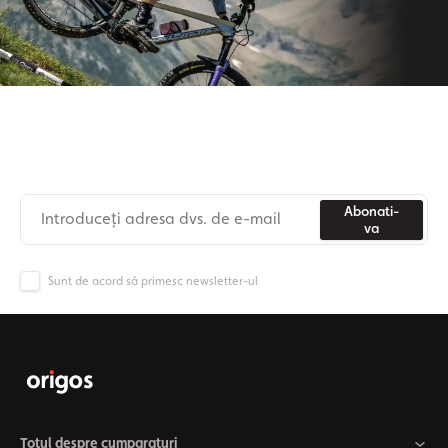
Aboneaza-te la newsletter-ul nostru
Nu mai pierdeți niciodată știri din lumea Origos.
Abonati-
va
Sunt de acord să primesc newsletter-ul
Totul despre cumparaturi