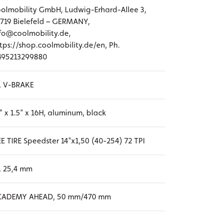
olmobility GmbH, Ludwig-Erhard-Allee 3,
719 Bielefeld – GERMANY,
fo@coolmobility.de,
tps://shop.coolmobility.de/en, Ph.
495213299880
L V-BRAKE
" x 1.5" x 16H, aluminum, black
E TIRE Speedster 14"x1,50 (40-254) 72 TPI
L 25,4 mm
CADEMY AHEAD, 50 mm/470 mm