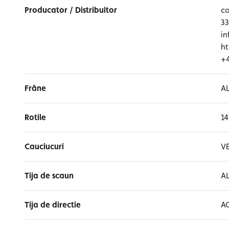
Producator / Distribuitor
co
33
in
ht
+
Frâne
A
Rotile
14
Cauciucuri
VE
Tija de scaun
A
Tija de directie
A