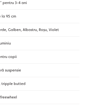
'' pentru 3-4 ani
 la 95 cm
rde, Galben, Albastru, Roșu, Violet
uminiu
ntru copii
ră suspensie
 tripple butted
 freewheel