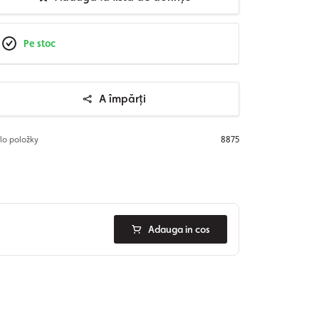
Pe stoc
A împărți
slo položky
8875
Adauga in cos