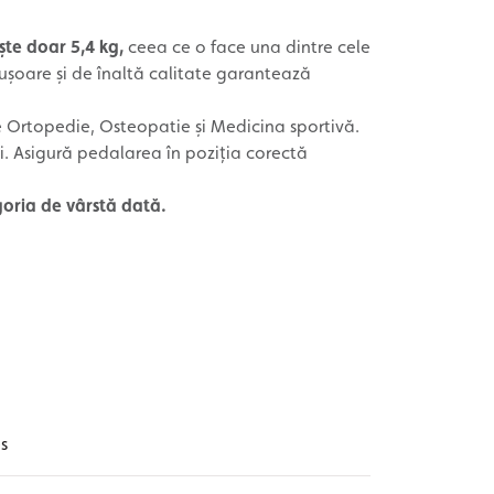
ște doar 5,4 kg,
ceea ce o face una dintre cele
ușoare și de înaltă calitate garantează
 Ortopedie, Osteopatie și Medicina sportivă.
i. Asigură pedalarea în poziția corectă
goria de vârstă dată.
s