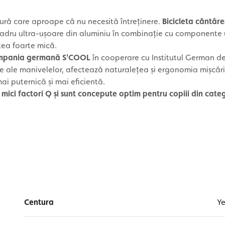
ură care aproape că nu necesită întreținere.
Bicicleta cântăre
 cadru ultra-ușoare din aluminiu în combinație cu componente 
atea foarte mică.
mpania germană S'COOL
în cooperare cu Institutul German de
re ale manivelelor, afectează naturalețea și ergonomia mișcări
ai puternică și mai eficientă.
 mici factori Q și sunt concepute optim pentru copiii din cate
Centura
Ye