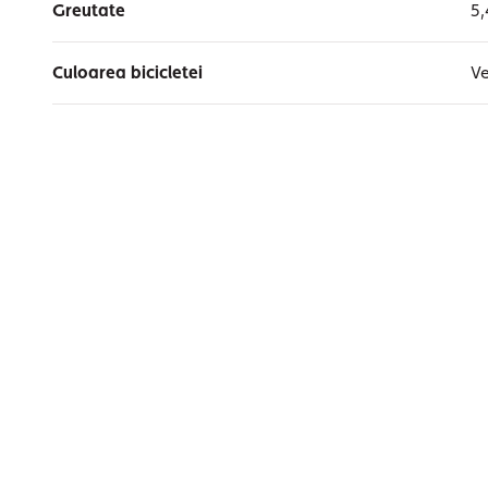
Greutate
5,
Culoarea bicicletei
V