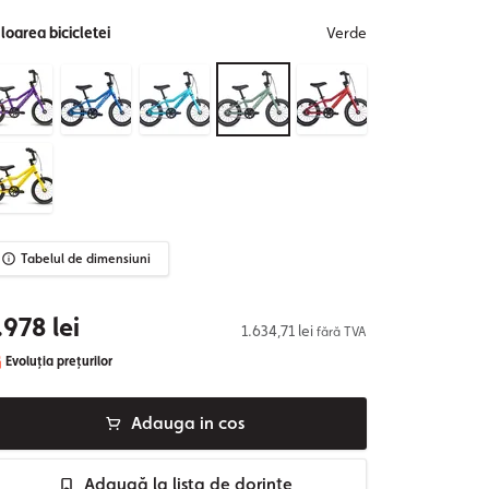
loarea bicicletei
Verde
Tabelul de dimensiuni
.978 lei
1.634,71 lei
fără TVA
Evoluția prețurilor
Adauga in cos
Adaugă la lista de dorințe