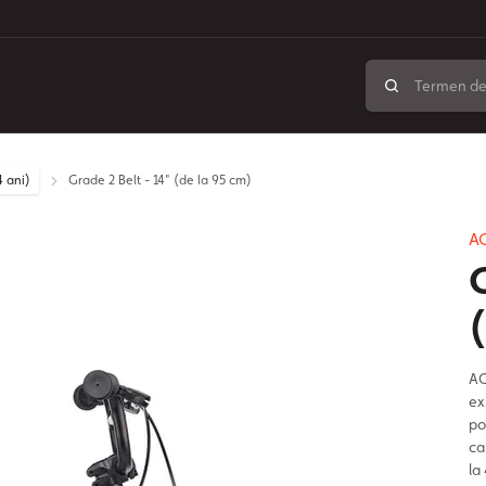
4 ani)
Grade 2 Belt - 14" (de la 95 cm)
A
AC
ex
po
ca
la