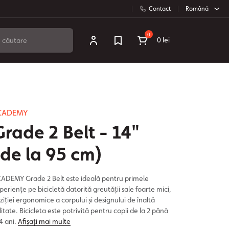
Contact
Română
0
0 lei
CADEMY
Grade 2 Belt - 14"
(de la 95 cm)
ADEMY Grade 2 Belt este ideală pentru primele
periențe pe bicicletă datorită greutății sale foarte mici,
ziției ergonomice a corpului și designului de înaltă
litate. Bicicleta este potrivită pentru copii de la 2 până
 4 ani.
Afișați mai multe