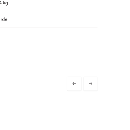
4 kg
erde