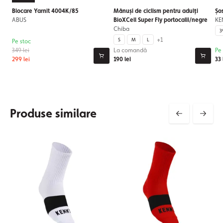
Blocare Yarnit 4004K/85
Mănuși de ciclism pentru adulți
Șo
ABUS
BioXCell Super Fly portocalii/negre
KE
Chiba
3
+1
S
M
L
Pe stoc
349 lei
La comandă
Pe
299 lei
190 lei
33 
Produse similare