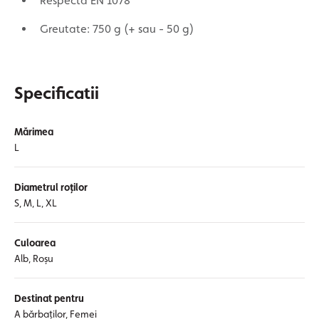
Respectă EN 1078
Greutate: 750 g (+ sau - 50 g)
Specificatii
Mărimea
L
Diametrul roților
S, M, L, XL
Culoarea
Alb, Roșu
Destinat pentru
A bărbaților, Femei