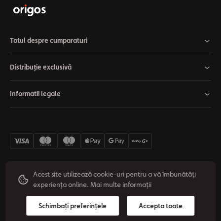
Totul despre cumparaturi
Distribuție exclusivă
Informatii legale
Acest site utilizează cookie-uri pentru a vă îmbunătăți
experiența online.
Mai multe informații
Setari cookie
Retragere din contract
Confidentialitate
© 2026 Origos Group s.r.o. - RO. Toate drepturile rezervate.
Schimbați preferințele
Accepta toate
Vytvoril