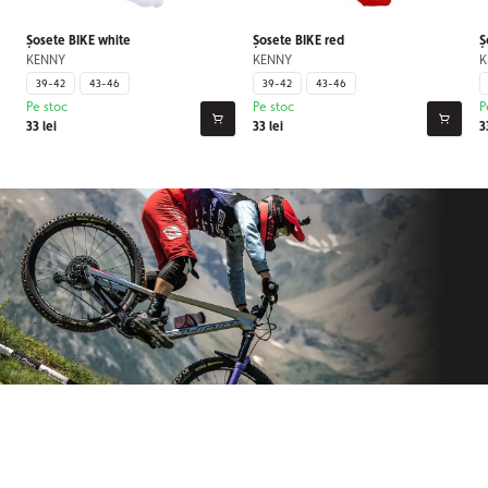
Șosete BIKE white
Șosete BIKE red
Ș
KENNY
KENNY
K
39-42
43-46
39-42
43-46
Pe stoc
Pe stoc
P
33 lei
33 lei
3
Aboneaza-te la newsletter-ul nostru
Nu mai pierdeți niciodată știri din lumea Origos.