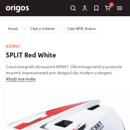
0
Acasă
Căști și ochelari
Căști MTB, Enduro
KENNY
SPLIT Red White
Cască integrală ultraușoară KENNY. Oferind siguranță și protecție
maximă, impresionează prin designul său modern și elegant.
Afișați mai multe