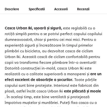
Descriere
Specificatii
Accesorii
Recenzii
Casca Urban Iki, ușoară și sigură,
este reglabilă cu o
rotiță simplă pentru a se potrivi perfect capului copilului
dumneavoastră, chiar și pentru cei mai mici. Pentru o
experiență sigură și încrezătoare în timpul primelor
plimbări cu bicicleta, au dezvoltat casca de ciclism
Urban Iki. Această cască de ciclism confortabilă pentru
copii va transforma fiecare plimbare într-o aventură!
Datorită construcției in-mold, casca Urban Iki este
realizată cu o calitate superioară a manoperei și
are un
efect excelent de absorbție a șocurilor.
Toate părțile
capului sunt bine protejate. Interiorul este fabricat din
plasă, astfel încât casca Urban Iki
este plăcută și moale
. În același timp, este bine ventilată și protejează
împotriva muștelor și murdăriei. Puteți fixa casca cu o