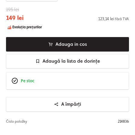
195 lei
149 lei
123,14 lei
fără TVA
Evoluția prețurilor
Adauga in cos
Adaugă la lista de dorințe
Pe stoc
A împărți
Číslo položky
214836