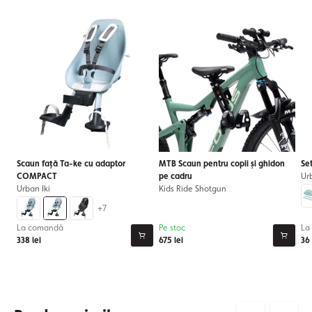
Scaun față Ta-ke cu adaptor
MTB Scaun pentru copii și ghidon
Se
COMPACT
pe cadru
Urb
Urban Iki
Kids Ride Shotgun
+7
La comandă
Pe stoc
La
338 lei
675 lei
36 