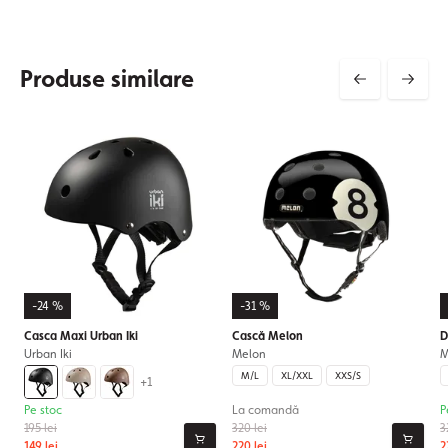
Produse similare
-24 %
-31 %
Casca Maxi Urban Iki
Cască Melon
D
Urban Iki
Melon
M
M/L
XL/XXL
XXS/S
+1
Pe stoc
La comandă
P
195 lei
320 lei
3
149 lei
220 lei
2