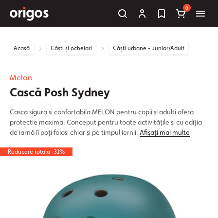
0
Acasă
Căști și ochelari
Căști urbane - Junior/Adult
Melon
Cască Posh Sydney
Casca sigura si confortabila MELON pentru copii si adulti ofera
protectie maxima. Conceput pentru toate activitățile și cu ediția
de iarnă îl poți folosi chiar și pe timpul iernii.
Afișați mai multe
Reducere totală -31%