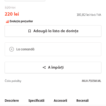
320 lei
220 lei
181,82 lei
fără TVA
Evoluția prețurilor
Adaugă la lista de dorințe
La comandă
A împărți
Číslo položky
MUA.P105M.ML
Descriere
Specificatii
Accesorii
Recenzii