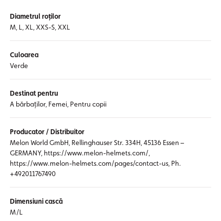
Diametrul roților
M, L, XL, XXS-S, XXL
Culoarea
Verde
Destinat pentru
A bărbaților, Femei, Pentru copii
Producator / Distribuitor
Melon World GmbH, Rellinghauser Str. 334H, 45136 Essen –
GERMANY, https://www.melon-helmets.com/,
https://www.melon-helmets.com/pages/contact-us, Ph.
+492011767490
Dimensiuni cască
M/L