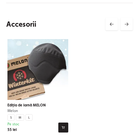
Accesorii
Ediția de iarnă MELON
Melon
S
M
L
Pe stoc
55 lei