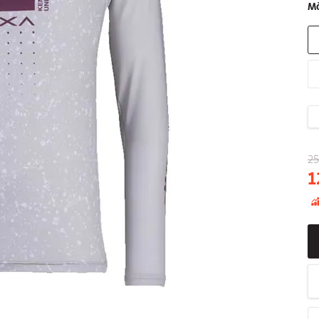
Mă
25
1