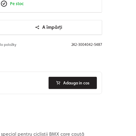
Pe stoc
A împărți
slo položky
242-3004042-5487
Adauga in cos
 special pentru cicliștii BMX care caută