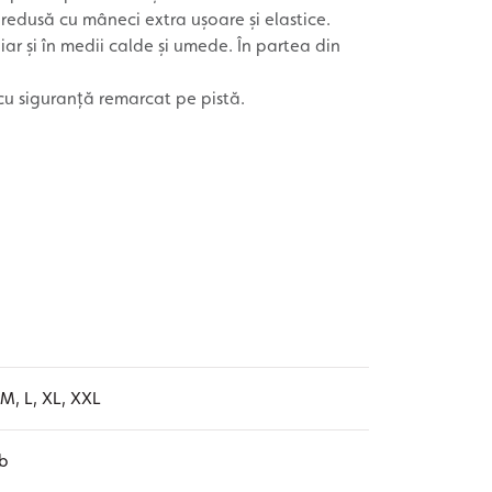
 redusă cu mâneci extra ușoare și elastice.
iar și în medii calde și umede. În partea din
cu siguranță remarcat pe pistă.
 M, L, XL, XXL
b