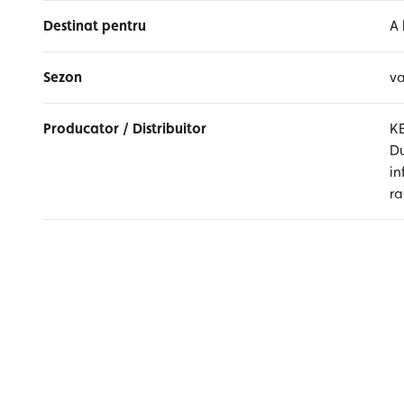
Destinat pentru
A 
Sezon
v
Producator / Distribuitor
K
Du
i
r