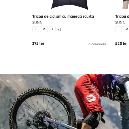
Tricou de ciclism cu maneca scurta
Tricou 
SUNN
SUNN
+2
L
M
S
L
M
375 lei
520 lei
La comandă