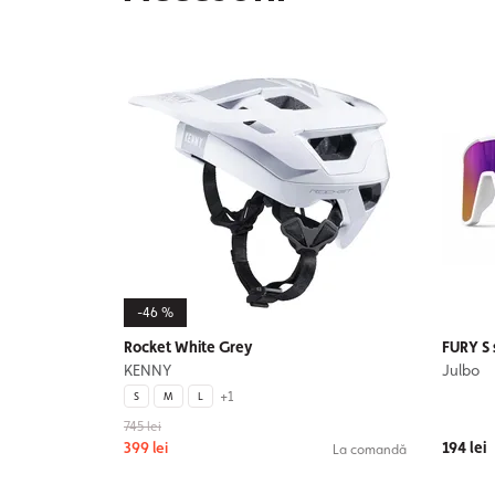
-46 %
Rocket White Grey
FURY S 
KENNY
Julbo
+1
S
M
L
745 lei
399 lei
194 lei
La comandă