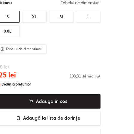
rimea
Tabelul de dimensiuni
S
XL
M
L
XXL
Tabelul de dimensiuni
0 lei
25 lei
103,31 lei
fără TVA
Evoluția prețurilor
Adauga in cos
Adaugă la lista de dorințe