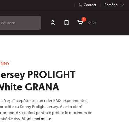
Contact
Română
0
0 lei
ENNY
Jersey PROLIGHT
White GRANA
e că ești începător sau un rider BMX experimentat,
bracăte cu Kenny Prolight Jersey. Acesta oferă
rformanță și confort pentru a profita la maximum de
imbările dvs.
Afișați mai multe