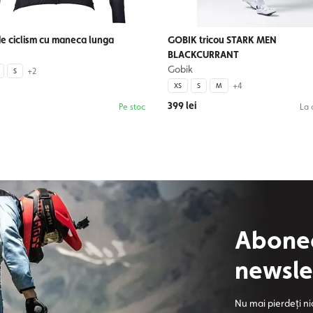
de ciclism cu maneca lunga
GOBIK tricou STARK MEN
BLACKCURRANT
Gobik
+2
S
+4
XS
S
M
399 lei
Pe stoc
La
Abonea
newsle
Nu mai pierdeți ni