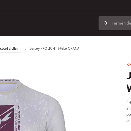
icouri ciclism
Jersey PROLIGHT White GRANA
K
Fi
îm
pe
pl