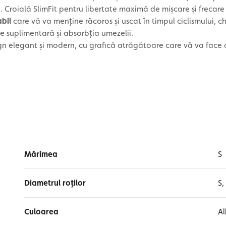
Croială SlimFit pentru libertate maximă de mișcare și frecare
abil
care vă va menține răcoros și uscat în timpul ciclismului, ch
e suplimentară și absorbția umezelii.
n elegant și modern, cu grafică atrăgătoare care vă va face 
Mărimea
S
Diametrul roților
S,
Culoarea
Al