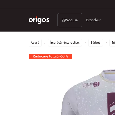
Produse
Brand-uri
Acasă
Îmbrăcăminte ciclism
Bărbați
Tr
Reducere totală -50%