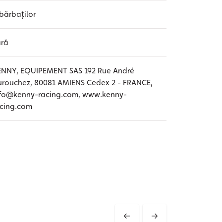
bărbaților
ară
ENNY, EQUIPEMENT SAS 192 Rue André
rouchez, 80081 AMIENS Cedex 2 - FRANCE,
nfo@kenny-racing.com, www.kenny-
acing.com