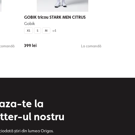
GOBIK tricou STARK MEN CITRUS
Gobik
+4
XS
S
M
399 lei
 comandă
La comandă
za-te la
tter-ul nostru
ciodată știri din lumea Origos.