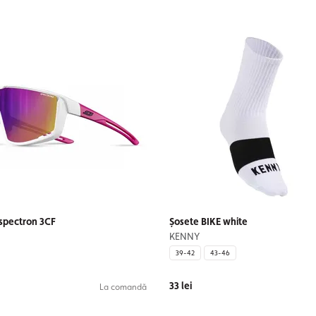
spectron 3CF
Șosete BIKE white
KENNY
39-42
43-46
33 lei
La comandă