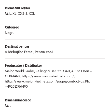
Diametrul roților
M, L, XL, XXS-S, XXL
Culoarea
Negru
Destinat pentru
A bărbaților, Femei, Pentru copii
Producator / Distribuitor
Melon World GmbH, Rellinghauser Str. 334H, 45136 Essen –
GERMANY, https://www.melon-helmets.com/,
https://www.melon-helmets.com/pages/contact-us, Ph.
+492011767490
Dimensiuni cască
M/L