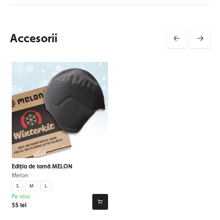
Accesorii
Ediția de iarnă MELON
Melon
S
M
L
Pe stoc
55 lei