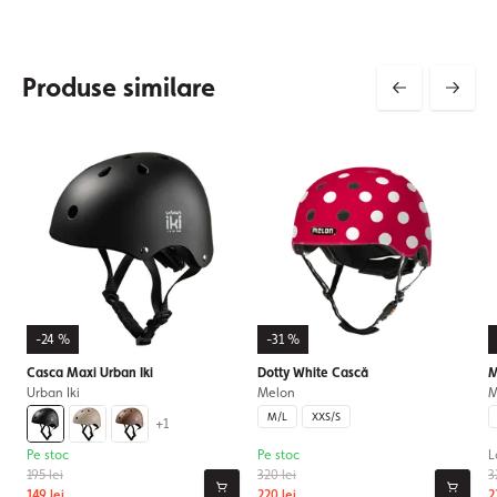
Produse similare
-24 %
-31 %
Casca Maxi Urban Iki
Dotty White Cască
M
Urban Iki
Melon
M
M/L
XXS/S
+1
Pe stoc
Pe stoc
L
195 lei
320 lei
3
149 lei
220 lei
2