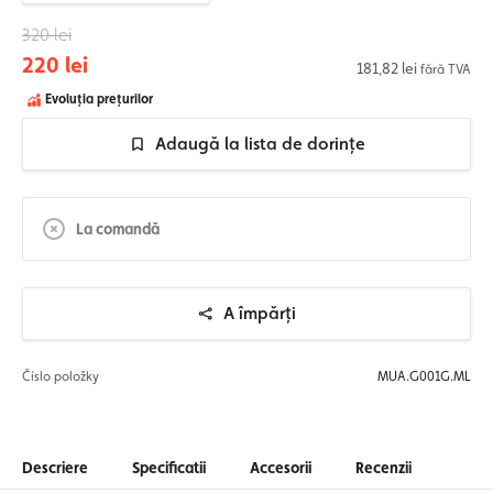
320 lei
220 lei
181,82 lei
fără TVA
Evoluția prețurilor
Adaugă la lista de dorințe
La comandă
A împărți
Číslo položky
MUA.G001G.ML
Descriere
Specificatii
Accesorii
Recenzii