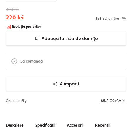
320 lei
220 lei
181,82 lei
fără TVA
Evoluția prețurilor
Adaugă la lista de dorințe
La comandă
A împărți
Číslo položky
MUA.G060M.XL
Descriere
Specificatii
Accesorii
Recenzii