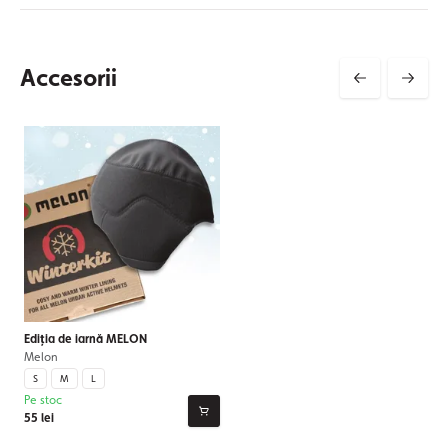
Accesorii
Ediția de iarnă MELON
Melon
S
M
L
Pe stoc
55 lei