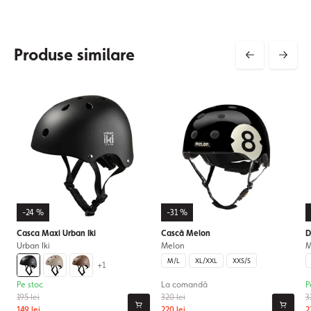
Produse similare
-24 %
-31 %
Casca Maxi Urban Iki
Cască Melon
D
Urban Iki
Melon
M
M/L
XL/XXL
XXS/S
+1
Pe stoc
La comandă
P
195 lei
320 lei
3
149 lei
220 lei
2