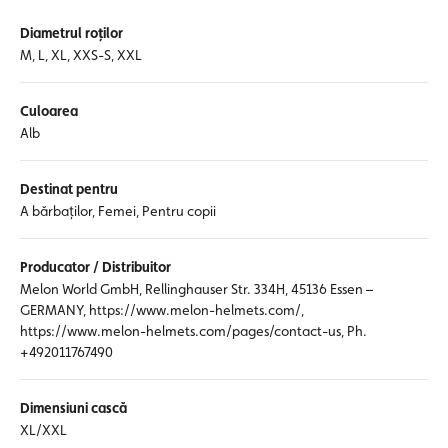
Diametrul roților
M, L, XL, XXS-S, XXL
Culoarea
Alb
Destinat pentru
A bărbaților, Femei, Pentru copii
Producator / Distribuitor
Melon World GmbH, Rellinghauser Str. 334H, 45136 Essen –
GERMANY, https://www.melon-helmets.com/,
https://www.melon-helmets.com/pages/contact-us, Ph.
+492011767490
Dimensiuni cască
XL/XXL