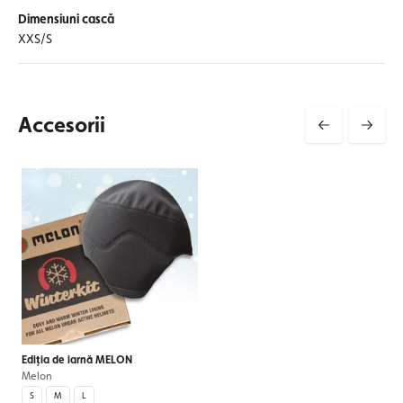
Dimensiuni cască
XXS/S
Accesorii
Ediția de iarnă MELON
Melon
S
M
L