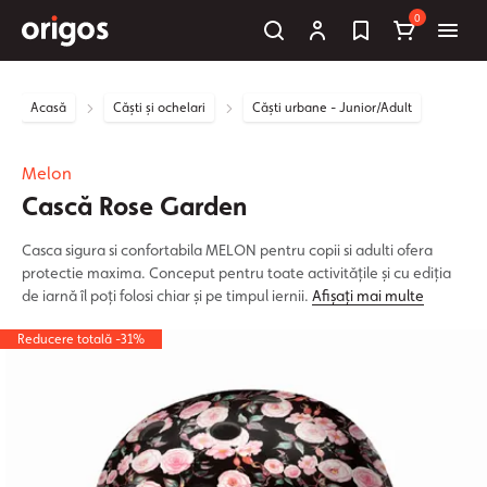
0
Acasă
Căști și ochelari
Căști urbane - Junior/Adult
Melon
Cască Rose Garden
Casca sigura si confortabila MELON pentru copii si adulti ofera
protectie maxima. Conceput pentru toate activitățile și cu ediția
de iarnă îl poți folosi chiar și pe timpul iernii.
Afișați mai multe
Reducere totală -31%