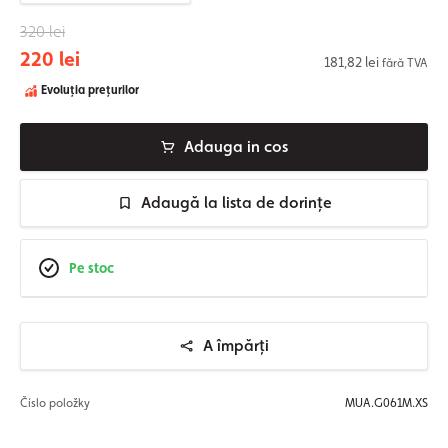
320 lei
220 lei
181,82 lei
fără TVA
Evoluția prețurilor
Adauga in cos
Adaugă la lista de dorințe
Pe stoc
A împărți
Číslo položky
MUA.G061M.XS