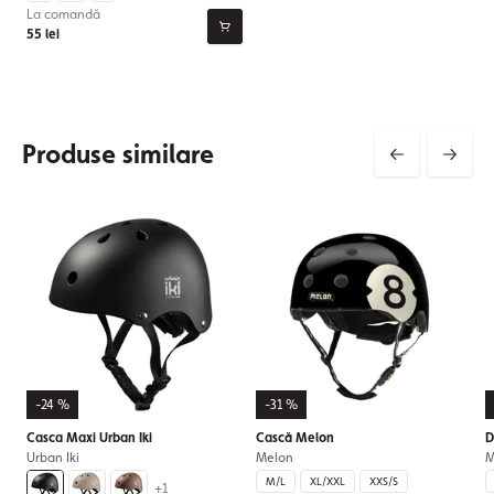
La comandă
55 lei
Produse similare
-24 %
-31 %
Casca Maxi Urban Iki
Cască Melon
D
Urban Iki
Melon
M
M/L
XL/XXL
XXS/S
+1